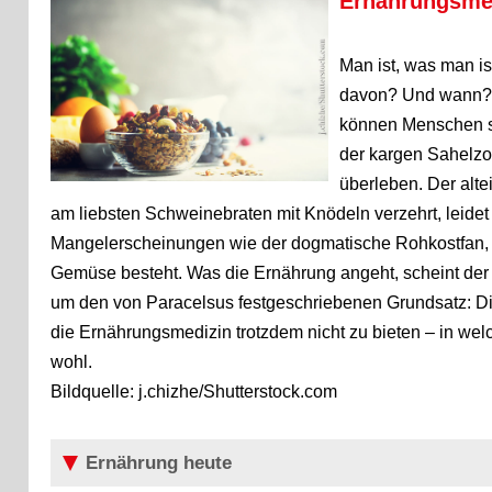
Ernährungsme
Man ist, was man i
davon? Und wann? D
können Menschen so
der kargen Sahelzo
überleben. Der alt
am liebsten Schweinebraten mit Knödeln verzehrt, leide
Mangelerscheinungen wie der dogmatische Rohkostfan, 
Gemüse besteht. Was die Ernährung angeht, scheint der M
um den von Paracelsus festgeschriebenen Grundsatz: Di
die Ernährungsmedizin trotzdem nicht zu bieten – in wel
wohl.
Bildquelle: j.chizhe/Shutterstock.com
Ernährung heute