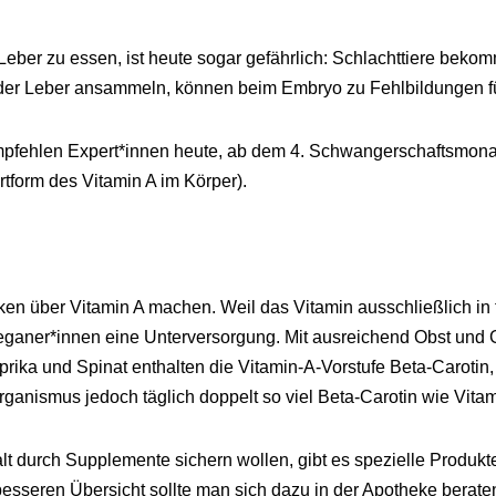
che Leber zu essen, ist heute sogar gefährlich: Schlachttiere be
n der Leber ansammeln, können beim Embryo zu Fehlbildungen f
mpfehlen Expert*innen heute, ab dem 4. Schwangerschaftsmonat 
rtform des Vitamin A im Körper).
n über Vitamin A machen. Weil das Vitamin ausschließlich in t
Veganer*innen eine Unterversorgung. Mit ausreichend Obst un
prika und Spinat enthalten die Vitamin-A-Vorstufe Beta-Carotin
rganismus jedoch täglich doppelt so viel Beta-Carotin wie Vitam
lt durch Supplemente sichern wollen, gibt es spezielle Produkt
 besseren Übersicht sollte man sich dazu in der Apotheke berate