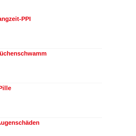
ngzeit-PPI
 Küchenschwamm
ille
 Augenschäden