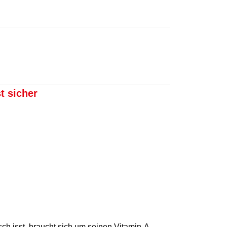
t sicher
ch isst, braucht sich um seinen Vitamin-A-