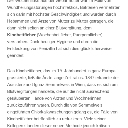
Der Wochenfluss aus der Gebärmutter war im Falle von
Wundheilungsstörungen hochinfektiös, Bakterien vermehrten
sich darin mit höchster Geschwindigkeit und wurden durch
Hebammen und Ärzte von Mutter zu Mutter getragen, die
dann nicht selten an einer Blutvergiftung, dem
Kindbettfieber
(Wochenbettfieber, Puerperalfieber)
verstarben. Dank heutiger Hygiene und durch die
Entdeckung von Penizillin hat sich dies glücklicherweise
geändert.
Das Kindbettfieber, das im 19. Jahrhundert in ganz Europa
grassierte, ließ die Ärzte lange Zeit ratlos. 1847 erkannte der
Assistenzarzt Ignaz Semmelweis in Wien, dass es sich um
Blutvergiftungen handelte, die auf die nicht ausreichend
gesäuberten Hände von Ärzten und Wöchnerinnen
zurückzuführen waren. Durch die von Semmelweis
eingeführten Chlorkalkwaschungen gelang es, die Fälle von
Kindbettfieber beträchtlich zu reduzieren. Viele seiner
Kollegen standen dieser neuen Methode jedoch kritisch