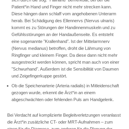
Patient*in Hand und Finger nicht mehr strecken kann.
Diese hängen dann schlaff vom angehobenen Unterarm
herab. Bei Schädigung des Ellennervs (Nervus ulnaris)
kommt es zu Störungen der Handinnenmuskeln und zu
Gefühlsstörungen an der Handaußenseite. Es entsteht
eine sogenannte "Krallenhand". Ist der Mittelarmnerv
(Nervus medianus) betroffen, droht die Lähmung von
Ringfinger und kleinem Finger. Da diese dann nicht mehr
ausgestreckt werden können, spricht man auch von einer
"Schwurhand". Außerdem ist die Sensibilität von Daumen
und Zeigefingerkuppe gestört.
Ob die Speichenarterie (Arteria radialis) in Mitleidenschaft
gezogen wurde, erkennt die Ärzt*in an einem
abgeschwächten oder fehlenden Puls am Handgelenk.
Bei Verdacht auf komplizierte Begleitverletzungen veranlasst
die Ärzt*in zusätzliche CT- oder MRT-Aufnahmen – zum
einen für die Diagnose, zum anderen für die Planung der