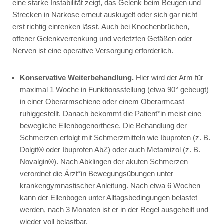
eine starke Instabilität zeigt, das Gelenk beim Beugen und
Strecken in Narkose erneut auskugelt oder sich gar nicht
erst richtig einrenken lässt. Auch bei Knochenbrüchen,
offener Gelenkverrenkung und verletzten Gefäßen oder
Nerven ist eine operative Versorgung erforderlich.
Konservative Weiterbehandlung.
Hier wird der Arm für
maximal 1 Woche in Funktionsstellung (etwa 90° gebeugt)
in einer Oberarmschiene oder einem Oberarmcast
ruhiggestellt. Danach bekommt die Patient*in meist eine
bewegliche Ellenbogenorthese. Die Behandlung der
Schmerzen erfolgt mit Schmerzmitteln wie
Ibuprofen
(z. B.
Dolgit®
oder
Ibuprofen AbZ
) oder auch
Metamizol
(z. B.
Novalgin®
). Nach Abklingen der akuten Schmerzen
verordnet die Ärzt*in Bewegungsübungen unter
krankengymnastischer Anleitung. Nach etwa 6 Wochen
kann der Ellenbogen unter Alltagsbedingungen belastet
werden, nach 3 Monaten ist er in der Regel ausgeheilt und
wieder voll belastbar.