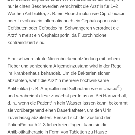
nur leichten Beschwerden verschreibt die Ärzt*in für 1–2
Wochen Antibiotika, z. B. ein Fluorchinolon wie
Ciprofloxacin
oder
Levofloxacin
, alternativ auch ein Cephalosporin wie
Ceftibuten
oder
Cefpodoxim
. Schwangeren verordnet die
Ärzt*in meist ein Cephalosporin, da Fluorchinolone
kontraindiziert sind.
Eine schwere akute Nierenbeckenentzündung mit hohem
Fieber und schlechtem Allgemeinzustand wird in der Regel
im Krankenhaus behandelt. Um die Bakterien sicher
abzutöten, wählt die Ärzt*in mehrere hochwirksame
®
Antibiotika (z. B.
Ampicillin
und
Sulbactam
wie in
Unacid
)
und verabreicht diese zunächst per Infusion. Bei Harnverhalt,
d. h., wenn die Patient*in kein Wasser lassen kann, bekommt
sie vorübergehend einen Dauerkatheter, um den Urin
zuverlässig abzuleiten. Bessert sich der Zustand der
Patient*in nach 2–3 fieberfreien Tagen, kann sie die
Antibiotikatherapie in Form von Tabletten zu Hause