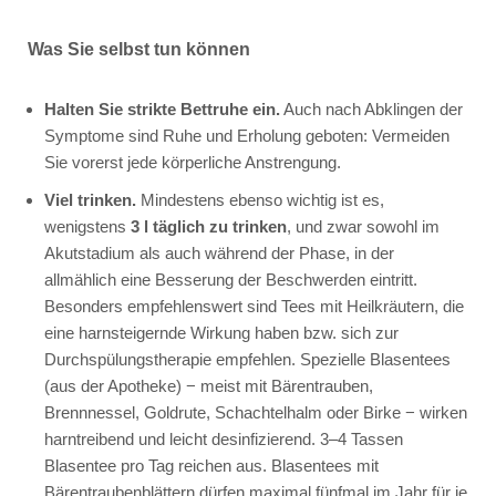
Was Sie selbst tun können
Halten Sie strikte Bettruhe ein.
Auch nach Abklingen der
Symptome sind Ruhe und Erholung geboten: Vermeiden
Sie vorerst jede körperliche Anstrengung.
Viel trinken.
Mindestens ebenso wichtig ist es,
wenigstens
3 l täglich zu trinken
, und zwar sowohl im
Akutstadium als auch während der Phase, in der
allmählich eine Besserung der Beschwerden eintritt.
Besonders empfehlenswert sind Tees mit Heilkräutern, die
eine harnsteigernde Wirkung haben bzw. sich zur
Durchspülungstherapie empfehlen. Spezielle Blasentees
(aus der Apotheke) − meist mit Bärentrauben,
Brennnessel, Goldrute, Schachtelhalm oder Birke − wirken
harntreibend und leicht desinfizierend. 3–4 Tassen
Blasentee pro Tag reichen aus. Blasentees mit
Bärentraubenblättern dürfen maximal fünfmal im Jahr für je