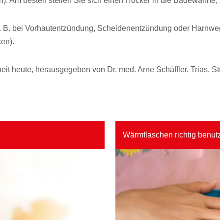
en). Am besten stellen Sie sich einen Hocker in die Badewanne,
z. B. bei Vorhautentzündung, Scheidenentzündung oder Harnwe
ken).
it heute, herausgegeben von Dr. med. Arne Schäffler. Trias, Stut
Wärmflaschen richtig benut