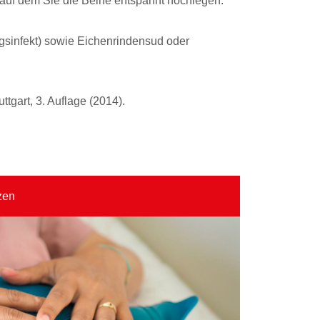
 auf dem Sie die Beine entspannt hochlegen.
gsinfekt) sowie Eichenrindensud oder
tgart, 3. Auflage (2014).
zen