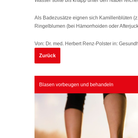
Wasser sollte bis knapp unter den Nabel reich
Als Badezusätze eignen sich Kamillenblüten (
Ringelblumen (bei Hämorrhoiden oder Afterjuc
Von: Dr. med. Herbert Renz-Polster in: Gesundhe
Zurück
Blasen vorbeugen und behandeln