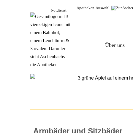
Apotheken-Auswahl
Notdienst
Zum
Inhalt
springen
Über uns
Armbäder und Sitzbäder