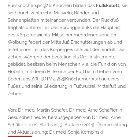
Fussknochen.png|26 Knochen bilden das
Fußskelett;
sie
sind durch zahlreiche Muskeln, Bänder und
Sehnenplatten miteinander verbunden. Der Rückfuß
trägt als unterer Teil des Sprunggelenks die Hauptlast
des Körpergewichts. Mit seiner mehrdimensionalen
Wölbung federt der Mittelfuß Erschütterungen ab und
leitet einen Teil des Körpergewichts auf den Vorfuß. Die
Zehen, während der Evolution als Greifinstrumente
gebildet, besitzen beim Menschen v. a. die Funktion von
Hebeln, mit deren Hilfe sich der Fuß beim Gehen vom
Boden abstößt. |[GTV 2562]|Knöcherner Aufbau eines
Fußes und seine Gliederung in Fußwurzel, Mittelfuß und
Zehen
Von: Dr. med. Martin Schäfer, Dr. med. Arne Schäffler in:
Gesundheit heute, herausgegeben von Dr. med. Arne
Schäffler. Trias, Stuttgart, 3. Auflage (2014). Überarbeitung
und Aktualisierung: Dr. med. Sonja Kempinski