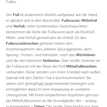
Fußes.
Der
Fuß
ist anatomisch ähnlich aufgebaut wie die Hand;
er gliedert sich in drei Abschnitte:
Fußwurzel,
Mittelfuß
und
Vorfuß.
Unter funktionellen Gesichtspunkten
bezeichnen die Ärzte die Fußwurzel auch als Rückfuß,
Mittel- und Vorfuß gemeinsam als Vorfuß. Zu den
Fußwurzelknochen
gehören neben den
Knochenpartnern des unteren Sprunggelenks, dem
Sprung-, Fersen- und Kahnbein, noch das
Würfelbein
und die drei kleineren
Keilbeine.
Über straffe Gelenke ist
die Fußwurzel mit der Basis der fünf
Mittelfußknochen
verbunden. Diese werden von innen (medial) nach außen
(lateral) mit den Zahlen I bis V durchnummeriert. Sie
lassen sich geringfügig gegeneinander bewegen und
ermöglichen dadurch eine Anpassung an unebene
Untergründe. Mit ihrem körperfernen Köpfchen grenzen
die Mittelfußknochen an die Grundglieder der – analog
nummerierten –
Zehen.
Die
große Zehe
besitzt nur zwei