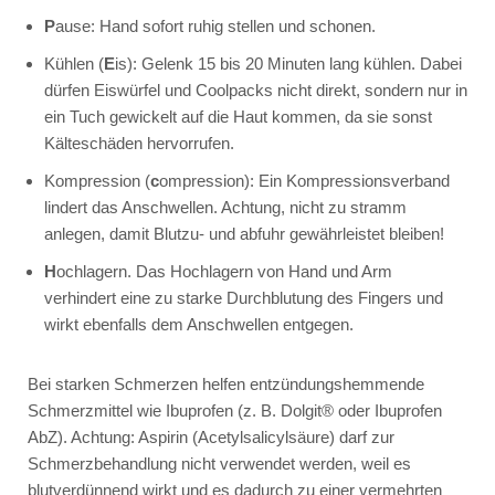
P
ause: Hand sofort ruhig stellen und schonen.
Kühlen (
E
is): Gelenk 15 bis 20 Minuten lang kühlen. Dabei
dürfen Eiswürfel und Coolpacks nicht direkt, sondern nur in
ein Tuch gewickelt auf die Haut kommen, da sie sonst
Kälteschäden hervorrufen.
Kompression (
c
ompression): Ein Kompressionsverband
lindert das Anschwellen. Achtung, nicht zu stramm
anlegen, damit Blutzu- und abfuhr gewährleistet bleiben!
H
ochlagern. Das Hochlagern von Hand und Arm
verhindert eine zu starke Durchblutung des Fingers und
wirkt ebenfalls dem Anschwellen entgegen.
Bei starken Schmerzen helfen entzündungshemmende
Schmerzmittel wie
Ibuprofen
(z. B.
Dolgit®
oder
Ibuprofen
AbZ
). Achtung: Aspirin (Acetylsalicylsäure) darf zur
Schmerzbehandlung nicht verwendet werden, weil es
blutverdünnend wirkt und es dadurch zu einer vermehrten