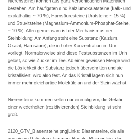
Nierensteine) können aus ganz verschiedenen Materialien
bestehen. Am häufigsten sind Kalziumoxalatsteine (kalk- und
oxalathaltig, ~ 70 %), Harnsäuresteine (Uratsteine ~ 15 %)
und Struvitsteine (Magnesium-Ammonium-Phosphat-Steine,
~ 10 %). Allen gemeinsam ist der Mechanismus der
Steinbildung: Am Anfang steht eine Substanz (Kalzium,
Oxalat, Harnsäure), die in hoher Konzentration im Urin
vorliegt. Normalerweise sind diese Festsubstanzen im Urin
gelöst, so wie Zucker im Tee. Ab einer gewissen Menge wird
die Löslichkeit der Substanz jedoch überschritten und sie
kristallisiert, wird also fest. An das Kristall lagern sich nun
immer mehr gleichartige Moleküle an und der Stein wächst.
Nierensteine kommen selten nur einmalig vor, die Gefahr
einer wiederholten (rezidivierenden) Steinbildung ist sehr
groß.
2120_GTV_Blasensteine.png|Links: Blasensteine, die alle
von einem Patienten stammen. Rechts: Blasenstein, der