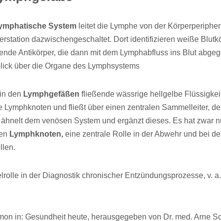
ymphatische System
leitet die Lymphe von der Körperperiphe
rstation dazwischengeschaltet. Dort identifizieren weiße Blut
ende Antikörper, die dann mit dem Lymphabfluss ins Blut abge
blick über die Organe des Lymphsystems
 in den
Lymphgefäßen
fließende wässrige hellgelbe Flüssigkeit
e Lymphknoten und fließt über einen zentralen Sammelleiter, d
ähnelt dem venösen System und ergänzt dieses. Es hat zwar nur
den
Lymphknoten,
eine zentrale Rolle in der Abwehr und bei de
llen.
olle in der Diagnostik chronischer Entzündungsprozesse, v. a.
imon in: Gesundheit heute, herausgegeben von Dr. med. Arne Schäf