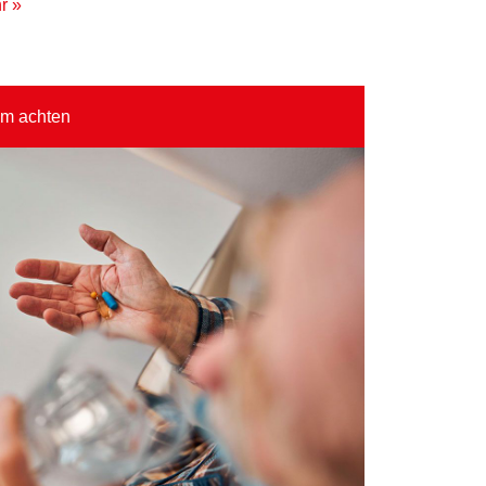
r »
um achten