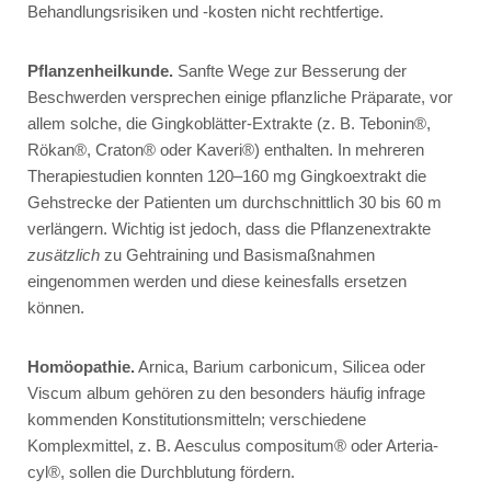
Behandlungsrisiken und -kosten nicht rechtfertige.
Pflanzenheilkunde.
Sanfte Wege zur Besserung der
Beschwerden versprechen einige pflanzliche Präparate, vor
allem solche, die
Gingkoblätter-Extrakte
(z. B.
Tebonin®
,
Rökan®
,
Craton®
oder
Kaveri®
) enthalten. In mehreren
Therapiestudien konnten 120–160 mg Gingkoextrakt die
Gehstrecke der Patienten um durchschnittlich 30 bis 60 m
verlängern. Wichtig ist jedoch, dass die Pflanzenextrakte
zusätzlich
zu Gehtraining und Basismaßnahmen
eingenommen werden und diese keinesfalls ersetzen
können.
Homöopathie.
Arnica
,
Barium carbonicum
,
Silicea
oder
Viscum album
gehören zu den besonders häufig infrage
kommenden Konstitutionsmitteln; verschiedene
Komplexmittel, z. B.
Aesculus compositum®
oder
Arteria-
cyl®
, sollen die Durchblutung fördern.