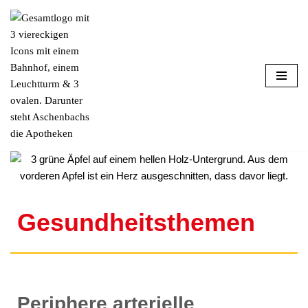
Zum
Inhalt
springen
Gesundheitsthemen
Periphere arterielle