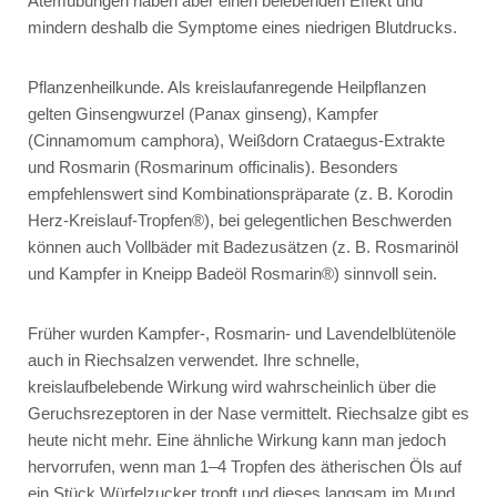
Atemübungen haben aber einen belebenden Effekt und
mindern deshalb die Symptome eines niedrigen Blutdrucks.
Pflanzenheilkunde.
Als kreislaufanregende Heilpflanzen
gelten
Ginsengwurzel
(
Panax ginseng
),
Kampfer
(
Cinnamomum camphora
),
Weißdorn
Crataegus-Extrakte
und
Rosmarin
(
Rosmarinum officinalis
). Besonders
empfehlenswert sind Kombinationspräparate (z. B.
Korodin
Herz-Kreislauf-Tropfen®
), bei gelegentlichen Beschwerden
können auch Vollbäder mit Badezusätzen (z. B.
Rosmarinöl
und
Kampfer
in
Kneipp Badeöl Rosmarin®
) sinnvoll sein.
Früher wurden Kampfer-, Rosmarin- und Lavendelblütenöle
auch in Riechsalzen verwendet. Ihre schnelle,
kreislaufbelebende Wirkung wird wahrscheinlich über die
Geruchsrezeptoren in der Nase vermittelt. Riechsalze gibt es
heute nicht mehr. Eine ähnliche Wirkung kann man jedoch
hervorrufen, wenn man 1–4 Tropfen des ätherischen Öls auf
ein Stück Würfelzucker tropft und dieses langsam im Mund