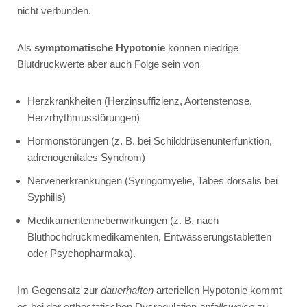
nicht verbunden.
Als
symptomatische Hypotonie
können niedrige
Blutdruckwerte aber auch Folge sein von
Herzkrankheiten (Herzinsuffizienz, Aortenstenose,
Herzrhythmusstörungen)
Hormonstörungen (z. B. bei Schilddrüsenunterfunktion,
adrenogenitales Syndrom)
Nervenerkrankungen (Syringomyelie, Tabes dorsalis bei
Syphilis)
Medikamentennebenwirkungen (z. B. nach
Bluthochdruckmedikamenten, Entwässerungstabletten
oder Psychopharmaka).
Im Gegensatz zur
dauerhaften
arteriellen Hypotonie kommt
es bei der orthostatischen Dysregulation
anfallsweise
zu