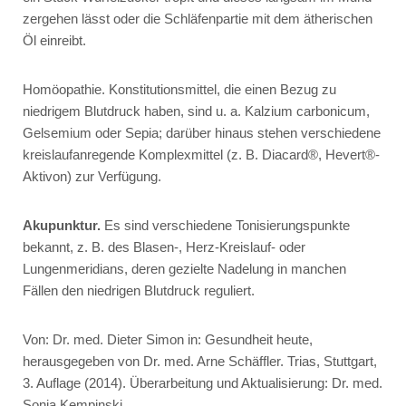
zergehen lässt oder die Schläfenpartie mit dem ätherischen
Öl einreibt.
Homöopathie.
Konstitutionsmittel, die einen Bezug zu
niedrigem Blutdruck haben, sind u. a.
Kalzium carbonicum
,
Gelsemium
oder
Sepia
; darüber hinaus stehen verschiedene
kreislaufanregende Komplexmittel (z. B.
Diacard®
,
Hevert®-
Aktivon
) zur Verfügung.
Akupunktur.
Es sind verschiedene Tonisierungspunkte
bekannt, z. B. des Blasen-, Herz-Kreislauf- oder
Lungenmeridians, deren gezielte Nadelung in manchen
Fällen den niedrigen Blutdruck reguliert.
Von: Dr. med. Dieter Simon in: Gesundheit heute,
herausgegeben von Dr. med. Arne Schäffler. Trias, Stuttgart,
3. Auflage (2014). Überarbeitung und Aktualisierung: Dr. med.
Sonja Kempinski